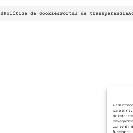
ad
Política de cookies
Portal de transparencia
A
Para ofrece
para almace
de estas t
navegación 
consentimie
funciones.