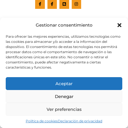
Gestionar consentimiento
Para ofrecer las mejores experiencias, utilizamos tecnologías como
las cookies para almacenar y/o acceder a la información del
dispositivo. El consentimiento de estas tecnologías nos permitirá
procesar datos como el comportamiento de navegación o las
identificaciones únicas en este sitio. No consentir o retirar el
Web subvencionada por el
Cabildo de Gran Canaria
consentimiento, puede afectar negativamente a ciertas
características y funciones.
Aviso legal
Política de privacidad
Aceptar
Política de cookies
Portal de transparencia
Accesibilidad
Denegar
Ver preferencias
Política de cookies
Declaración de privacidad