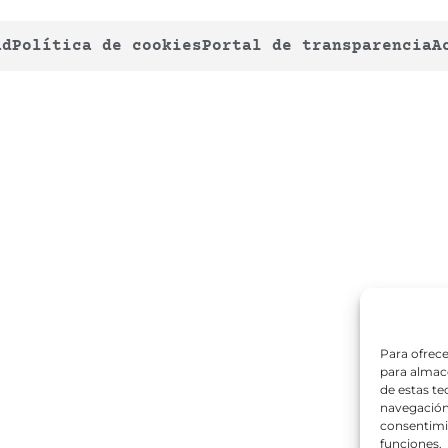
ad
Política de cookies
Portal de transparencia
A
Para ofrece
para almace
de estas t
navegación 
consentimie
funciones.