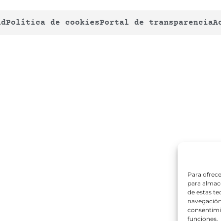
ad
Política de cookies
Portal de transparencia
A
Para ofrece
para almace
de estas t
navegación 
consentimie
funciones.