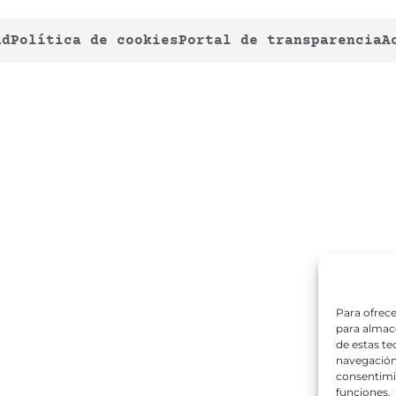
ad
Política de cookies
Portal de transparencia
A
Para ofrece
para almace
de estas t
navegación 
consentimie
funciones.