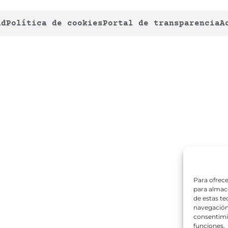
ad
Política de cookies
Portal de transparencia
A
Para ofrece
para almace
de estas t
navegación 
consentimie
funciones.