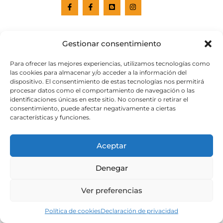
Gestionar consentimiento
Para ofrecer las mejores experiencias, utilizamos tecnologías como
las cookies para almacenar y/o acceder a la información del
dispositivo. El consentimiento de estas tecnologías nos permitirá
procesar datos como el comportamiento de navegación o las
identificaciones únicas en este sitio. No consentir o retirar el
Web subvencionada por el
Cabildo de Gran Canaria
consentimiento, puede afectar negativamente a ciertas
características y funciones.
Aviso legal
Política de privacidad
Aceptar
Política de cookies
Portal de transparencia
Accesibilidad
Denegar
Ver preferencias
Política de cookies
Declaración de privacidad