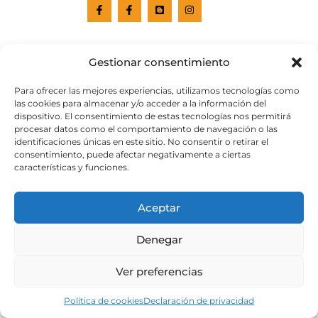
Gestionar consentimiento
Para ofrecer las mejores experiencias, utilizamos tecnologías como
las cookies para almacenar y/o acceder a la información del
dispositivo. El consentimiento de estas tecnologías nos permitirá
procesar datos como el comportamiento de navegación o las
identificaciones únicas en este sitio. No consentir o retirar el
Web subvencionada por el
Cabildo de Gran Canaria
consentimiento, puede afectar negativamente a ciertas
características y funciones.
Aviso legal
Política de privacidad
Aceptar
Política de cookies
Portal de transparencia
Accesibilidad
Denegar
Ver preferencias
Política de cookies
Declaración de privacidad