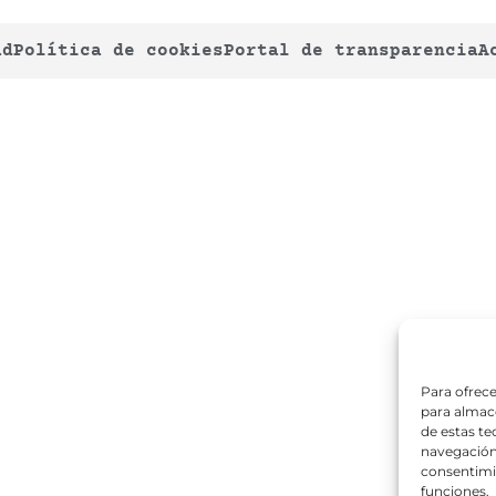
ad
Política de cookies
Portal de transparencia
A
Para ofrece
para almace
de estas t
navegación 
consentimie
funciones.