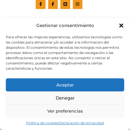
Gestionar consentimiento
Para ofrecer las mejores experiencias, utilizamos tecnologías como
las cookies para almacenar y/o acceder a la información del
dispositivo. El consentimiento de estas tecnologías nos permitirá
procesar datos como el comportamiento de navegación o las
identificaciones únicas en este sitio. No consentir o retirar el
Web subvencionada por el
Cabildo de Gran Canaria
consentimiento, puede afectar negativamente a ciertas
características y funciones.
Aviso legal
Política de privacidad
Aceptar
Política de cookies
Portal de transparencia
Accesibilidad
Denegar
Ver preferencias
Política de cookies
Declaración de privacidad