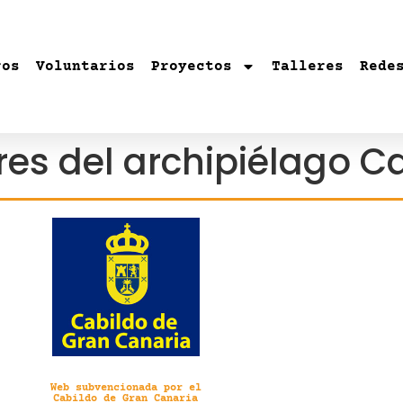
ros
Voluntarios
Proyectos
Talleres
Rede
es del archipiélago C
Web subvencionada por el
Cabildo de Gran Canaria