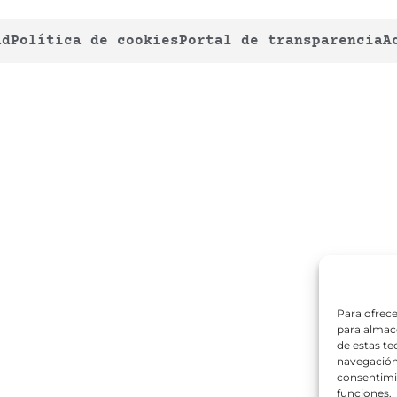
ad
Política de cookies
Portal de transparencia
A
Para ofrece
para almace
de estas t
navegación 
consentimie
funciones.