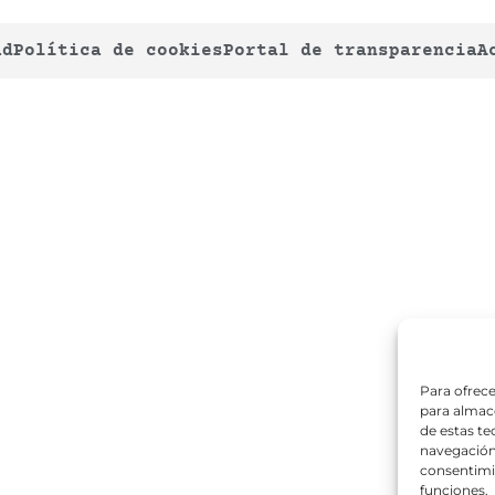
ad
Política de cookies
Portal de transparencia
A
Para ofrece
para almace
de estas t
navegación 
consentimie
funciones.