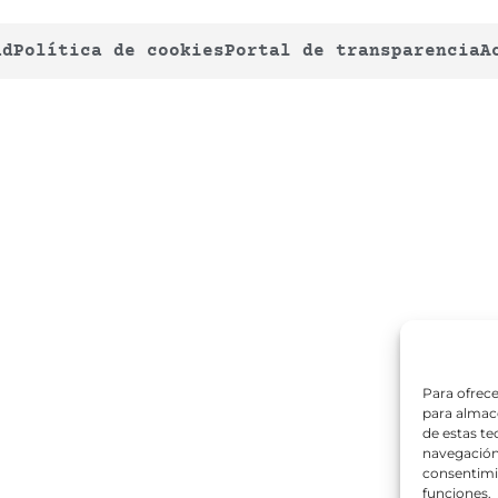
ad
Política de cookies
Portal de transparencia
A
Para ofrece
para almace
de estas t
navegación 
consentimie
funciones.