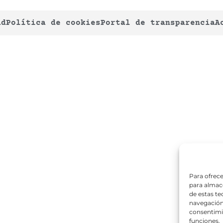
ad
Política de cookies
Portal de transparencia
A
Para ofrece
para almace
de estas t
navegación 
consentimie
funciones.