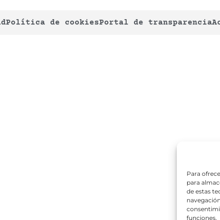
ad
Política de cookies
Portal de transparencia
A
Para ofrece
para almace
de estas t
navegación 
consentimie
funciones.