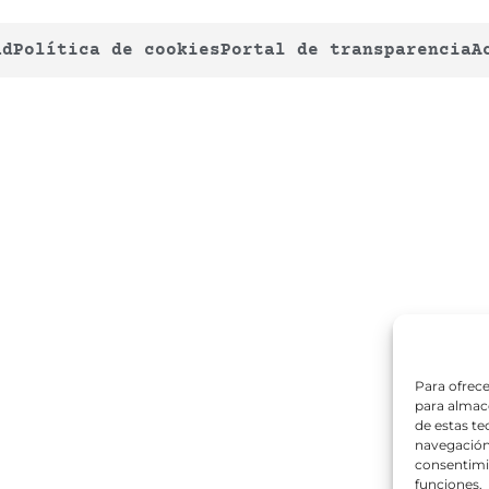
ad
Política de cookies
Portal de transparencia
A
Para ofrece
para almace
de estas t
navegación 
consentimie
funciones.